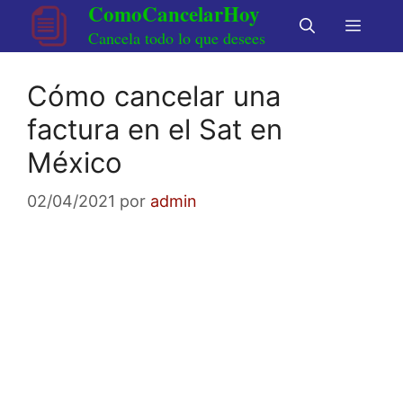
ComoCancelarHoy
Saltar
Menú
al
Cancela todo lo que desees
contenido
Cómo cancelar una
factura en el Sat en
México
02/04/2021
por
admin