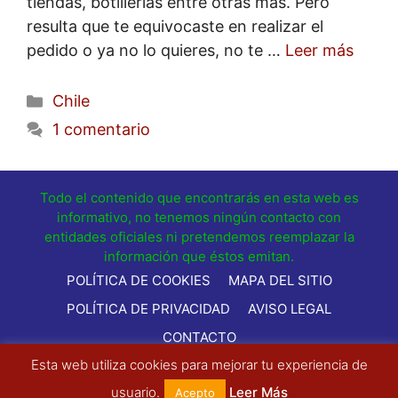
tiendas, botillerías entre otras más. Pero
resulta que te equivocaste en realizar el
pedido o ya no lo quieres, no te …
Leer más
Categorías
Chile
1 comentario
Todo el contenido que encontrarás en esta web es
informativo, no tenemos ningún contacto con
entidades oficiales ni pretendemos reemplazar la
información que éstos emitan.
POLÍTICA DE COOKIES
MAPA DEL SITIO
POLÍTICA DE PRIVACIDAD
AVISO LEGAL
CONTACTO
Esta web utiliza cookies para mejorar tu experiencia de
© 2021 - Comocancelarhoy.com - Todos los Derechos
Reservados
usuario.
Leer Más
Acepto