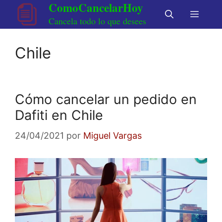
ComoCancelarHoy
Saltar
Menú
al
Cancela todo lo que desees
contenido
Chile
Cómo cancelar un pedido en
Dafiti en Chile
24/04/2021
por
Miguel Vargas