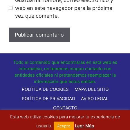
Guarda mi nombre, correo electrónico y
web en este navegador para la próxima
vez que comente.
Todo el contenido que encontrarás en esta web es
informativo, no tenemos ningún contacto con
entidades oficiales ni pretendemos reemplazar la
información que éstos emitan.
POLÍTICA DE COOKIES
MAPA DEL SITIO
POLÍTICA DE PRIVACIDAD
AVISO LEGAL
CONTACTO
Esta web utiliza cookies para mejorar tu experiencia de
© 2021 - Comocancelarhoy.com - Todos los Derechos
Reservados
usuario.
Leer Más
Acepto