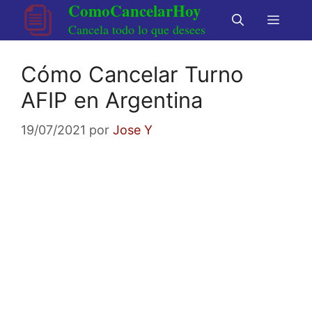
ComoCancelarHoy
Saltar
Menú
al
Cancela todo lo que desees
contenido
Cómo Cancelar Turno
AFIP en Argentina
19/07/2021
por
Jose Y