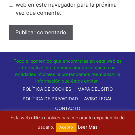
web en este navegador para la próxima
vez que comente.
Todo el contenido que encontrarás en esta web es
informativo, no tenemos ningún contacto con
entidades oficiales ni pretendemos reemplazar la
información que éstos emitan.
POLÍTICA DE COOKIES
MAPA DEL SITIO
POLÍTICA DE PRIVACIDAD
AVISO LEGAL
CONTACTO
Esta web utiliza cookies para mejorar tu experiencia de
© 2021 - Comocancelarhoy.com - Todos los Derechos
Reservados
usuario.
Leer Más
Acepto