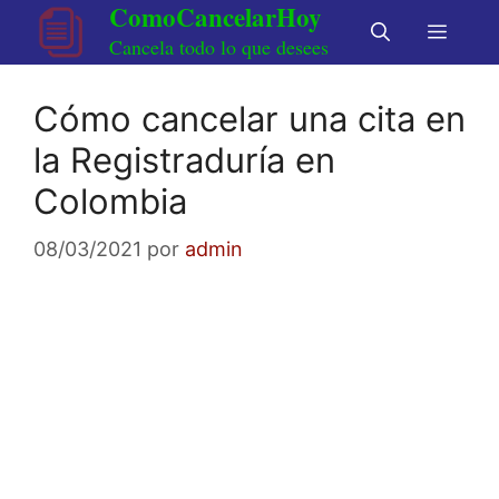
ComoCancelarHoy
Saltar
Menú
al
Cancela todo lo que desees
contenido
Cómo cancelar una cita en
la Registraduría en
Colombia
08/03/2021
por
admin