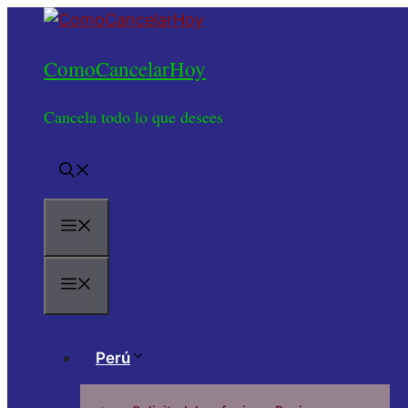
Saltar
al
ComoCancelarHoy
contenido
Cancela todo lo que desees
Menú
Menú
Perú