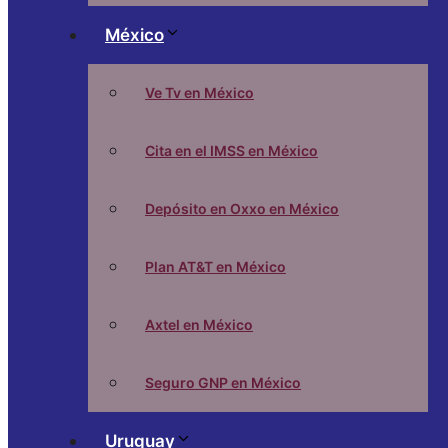
México
Ve Tv en México
Cita en el IMSS en México
Depósito en Oxxo en México
Plan AT&T en México
Axtel en México
Seguro GNP en México
Uruguay