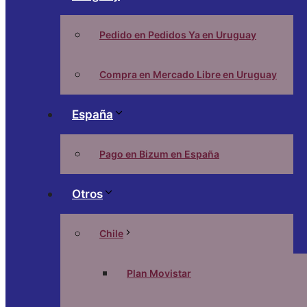
Pedido en Pedidos Ya en Uruguay
Compra en Mercado Libre en Uruguay
España
Pago en Bizum en España
Otros
Chile
Plan Movistar