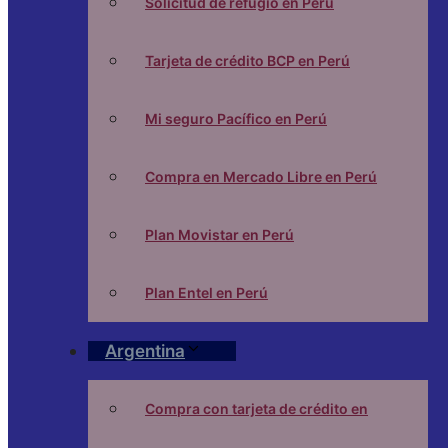
Solicitud de refugio en Perú
Tarjeta de crédito BCP en Perú
Mi seguro Pacífico en Perú
Compra en Mercado Libre en Perú
Plan Movistar en Perú
Plan Entel en Perú
Argentina
Compra con tarjeta de crédito en